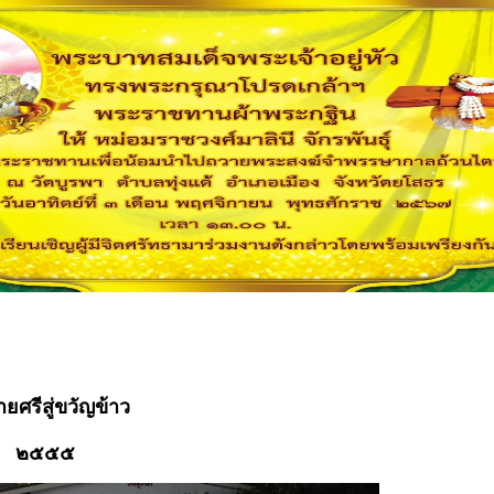
ยศรีสู่ขวัญข้าว
 ๒๕๕๕