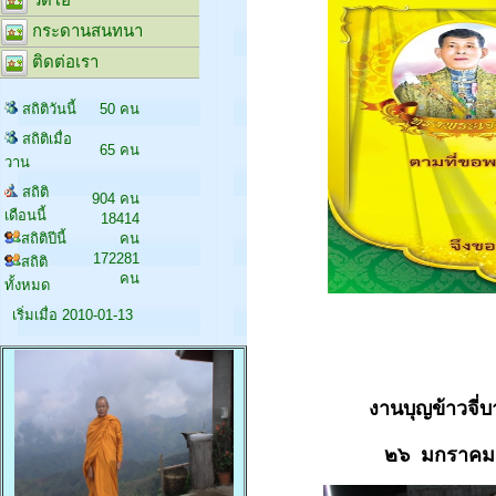
กระดานสนทนา
ติดต่อเรา
สถิติวันนี้
50 คน
สถิติเมื่อ
65 คน
วาน
สถิติ
904 คน
เดือนนี้
18414
สถิติปีนี้
คน
172281
สถิติ
คน
ทั้งหมด
เริ่มเมื่อ 2010-01-13
งานบุญข้าวจี่บา
๒๖ มกราคม