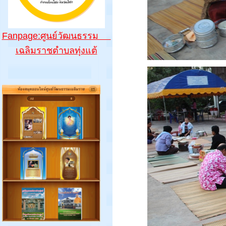
Fanpage:ศูนย์วัฒนธรรม
เฉลิมราชตำบลทุ่งแต้